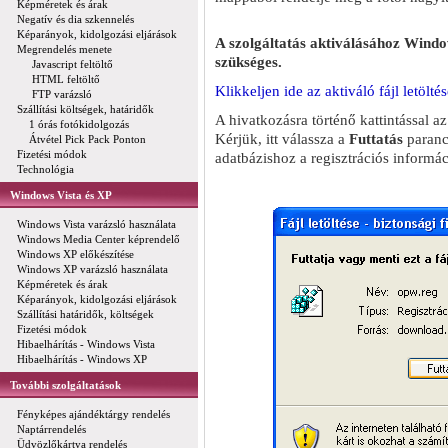
Képméretek és árak
Negatív és dia szkennelés
Képarányok, kidolgozási eljárások
A szolgáltatás aktiválásához Window
Megrendelés menete
szükséges.
Javascript feltöltő
HTML feltöltő
Klikkeljen ide az aktiváló fájl letölté
FTP varázsló
Szállítási költségek, határidők
A hivatkozásra történő kattintással a
1 órás fotókidolgozás
Kérjük, itt válassza a
Futtatás
paranc
Átvétel Pick Pack Ponton
Fizetési módok
adatbázishoz a regisztrációs informác
Technológia
Windows Vista és XP
Windows Vista varázsló használata
Windows Media Center képrendelő
Windows XP előkészítése
Windows XP varázsló használata
Képméretek és árak
Képarányok, kidolgozási eljárások
Szállítási határidők, költségek
Fizetési módok
Hibaelhárítás - Windows Vista
Hibaelhárítás - Windows XP
További szolgáltatások
Fényképes ajándéktárgy rendelés
Naptárrendelés
Üdvözlőkártya rendelés