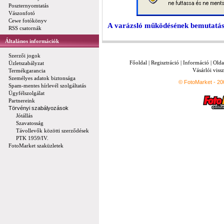
Poszternyomtatás
Vászonfotó
Cewe fotókönyv
A varázsló működésének bemutatásá
RSS csatornák
Általános információk
Szerzői jogok
Főoldal
|
Regisztráció
|
Információ
|
Olda
Üzletszabályzat
Vásárlói vissz
Termékgarancia
Személyes adatok biztonsága
© FotoMarket - 2
Spam-mentes hírlevél szolgáltatás
Ügyfélszolgálat
Partnereink
Törvényi szabályozások
Jótállás
Szavatosság
Távollevők közötti szerződések
PTK 1959/IV.
FotoMarket szaküzletek