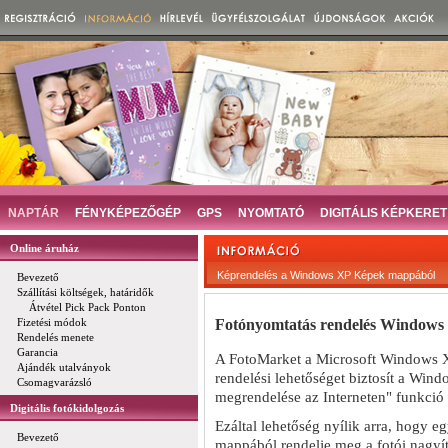
NAPTÁR
FÉNYKÉPEZŐGÉP
GPS
NYOMTATÓ
DIGITÁLIS KÉPKERET
Online áruház
Képrendelés a Windows XP Képek mappából
Bevezető
Szállítási költségek, határidők
Átvétel Pick Pack Ponton
Fotónyomtatás rendelés Windows
Fizetési módok
Rendelés menete
Garancia
A FotoMarket a Microsoft Windows X
Ajándék utalványok
rendelési lehetőséget biztosít a Win
Csomagvarázsló
megrendelése az Interneten" funkció 
Digitális fotókidolgozás
Ezáltal lehetőség nyílik arra, hogy e
Bevezető
mappából rendelje meg a fotói nagyí