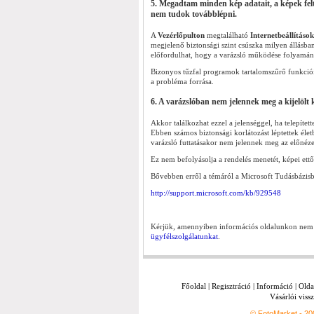
5. Megadtam minden kép adatait, a képek feltöl
nem tudok továbblépni.
A
Vezérlőpulton
megtalálható
Internetbeállítások
megjelenő biztonsági szint csúszka milyen állás
előfordulhat, hogy a varázsló működése folyamán
Bizonyos tűzfal programok tartalomszűrő funkciói s
a probléma forrása.
6. A varázslóban nem jelennek meg a kijelölt k
Akkor találkozhat ezzel a jelenséggel, ha telepíte
Ebben számos biztonsági korlátozást léptettek éle
varázsló futtatásakor nem jelennek meg az előnéze
Ez nem befolyásolja a rendelés menetét, képei ettő
Bővebben erről a témáról a Microsoft Tudásbázisb
http://support.microsoft.com/kb/929548
Kérjük, amennyiben információs oldalunkon nem ta
ügyfélszolgálatunkat
.
Főoldal
|
Regisztráció
|
Információ
|
Olda
Vásárlói vissz
© FotoMarket - 2