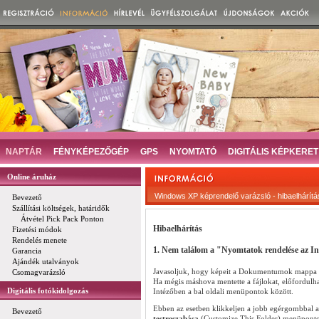
NAPTÁR
FÉNYKÉPEZŐGÉP
GPS
NYOMTATÓ
DIGITÁLIS KÉPKERET
Online áruház
Windows XP képrendelő varázsló - hibaelhárítá
Bevezető
Szállítási költségek, határidők
Átvétel Pick Pack Ponton
Hibaelhárítás
Fizetési módok
Rendelés menete
1. Nem találom a "Nyomtatok rendelése az In
Garancia
Ajándék utalványok
Javasoljuk, hogy képeit a Dokumentumok mappa 
Csomagvarázsló
Ha mégis máshova mentette a fájlokat, előfordulha
Digitális fotókidolgozás
Intézőben a bal oldali menüpontok között.
Ebben az esetben klikkeljen a jobb egérgombbal a
Bevezető
testreszabása
(Customize This Folder) menüponto