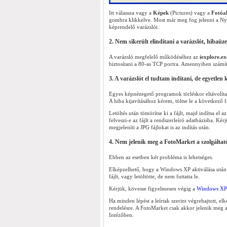
Itt válassza vagy a
Képek
(Pictures) vagy a
Fotóa
gombra klikkelve. Most már meg fog jelenni a Nyom
képrendelő varázslót.
2. Nem sikerült elindítani a varázslót, hibaüz
A varázsló megfelelő működéséhez az
iexplore.ex
biztosítani a 80-as TCP portra. Amennyiben számí
3. A varázslót el tudtam indítani, de egyetlen
Egyes képnézegető programok törléskor eltávolíta
A hiba kijavításához kérem, töltse le a következő f
Letöltés után tömörítse ki a fájlt, majd indítsa e
felveszi-e az fájlt a rendszerleíró adatbázisba. Kér
megjeleníti a JPG fájlokat is az indítás után.
4. Nem jelenik meg a FotoMarket a szolgáltat
Ebben az esetben két probléma is lehetséges.
Elképzelhető, hogy a Windows XP aktiválása után n
fájlt, vagy letöltötte, de nem futtatta le.
Kérjük, kövesse figyelmesen végig a
Windows XP 
Ha minden lépést a leírtak szerint végrehajtott, e
rendelésre. A FotoMarket csak akkor jelenik meg a 
Intézőben.