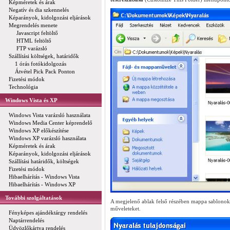
Képméretek és árak
Negatív és dia szkennelés
Képarányok, kidolgozási eljárások
Megrendelés menete
Javascript feltöltő
HTML feltöltő
FTP varázsló
Szállítási költségek, határidők
1 órás fotókidolgozás
Átvétel Pick Pack Ponton
Fizetési módok
Technológia
Windows Vista és XP
Windows Vista varázsló használata
Windows Media Center képrendelő
Windows XP előkészítése
Windows XP varázsló használata
Képméretek és árak
Képarányok, kidolgozási eljárások
Szállítási határidők, költségek
Fizetési módok
Hibaelhárítás - Windows Vista
Hibaelhárítás - Windows XP
További szolgáltatások
A megjelenő ablak felső részében mappa sablonok 
műveleteket.
Fényképes ajándéktárgy rendelés
Naptárrendelés
Üdvözlőkártya rendelés