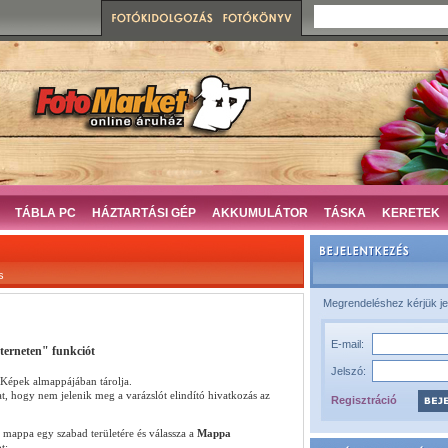
TÁBLA PC
HÁZTARTÁSI GÉP
AKKUMULÁTOR
TÁSKA
KERETEK
s
Megrendeléshez kérjük je
E-mail:
terneten" funkciót
Jelszó:
Képek almappájában tárolja.
t, hogy nem jelenik meg a varázslót elindító hivatkozás az
Regisztráció
 mappa egy szabad területére és válassza a
Mappa
t: