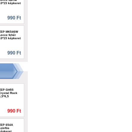
10*15 képkeret
990 Ft
ZEP MK546W
Lecce fehér
10*15 képkeret
990 Ft
ZEP GH55
Crystal Rock
6,5*6,5
990 Ft
ZEP 654A
szörfös
képkeret