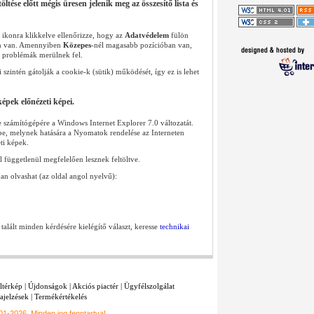
tése előtt mégis üresen jelenik meg az összesítő lista és
ikonra klikkelve ellenőrizze, hogy az
Adatvédelem
fülön
ban van. Amennyiben
Közepes
-nél magasabb pozícióban van,
 problémák merülnek fel.
zintén gátolják a cookie-k (sütik) működését, így ez is lehet
épek előnézeti képei.
tte számítógépére a Windows Internet Explorer 7.0 változatát.
tbe, melynek hatására a Nyomatok rendelése az Interneten
ti képek.
l függetlenül megfelelően lesznek feltöltve.
an olvashat (az oldal angol nyelvű):
lált minden kérdésére kielégítő választ, keresse
technikai
ltérkép
|
Újdonságok
|
Akciós piactér
|
Ügyfélszolgálat
ajelzések
|
Termékértékelés
001-2026
Minden jog fenntartva!