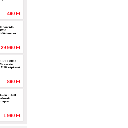
490 Ft
Canon WC-
DC58
előtétlencse
29 990 Ft
ZEP HH8057
Chocolate
13*18 képkeret
890 Ft
Nikon EH-53
hálózati
adapter
1 990 Ft