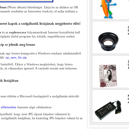
lbum
(Photo album) lehetőséget. Zárja be az ablakot az OK
atok rendelése az Interneten funkció, el tudja indítani a
enetet kapok a szolgáltatók listájának megjelenése előtt!
e
és az
explorer.exe
folyamatoknak Internet hozzáférést kell
tógépén tűzfal program fut, kérjük, engedélyezze ezeket.
 kép se jelenik meg benne
nak egy fontos bejegyzést a Windows rendszer adatbázisából.
ájlt:
xp_opw_fix.zip
l az Intézőből. Ekkor a Windows megkérdezi, hogy biztos
jük, itt válaszoljon igennel. A varázsló ezután már helyesen
ók listájában
em töltötte a Microsoft honlapjáról a szolgáltatást aktiváló
előkészítése
fejezetet súgó oldalunkon.
lképzelhető, hogy nem JPG típusú képeket választott ki
szolgáltatók listájában, ha kizárólag JPG képeket választ ki az