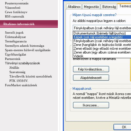
Poszternyomtatás
Vászonfotó
Cewe fotókönyv
RSS csatornák
Általános információk
Szerzői jogok
Üzletszabályzat
Termékgarancia
Személyes adatok biztonsága
Spam-mentes hírlevél szolgáltatás
Ügyfélszolgálat
Partnereink
Törvényi szabályozások
Jótállás
Szavatosság
Távollevők közötti szerződések
PTK 1959/IV.
FotoMarket szaküzletek