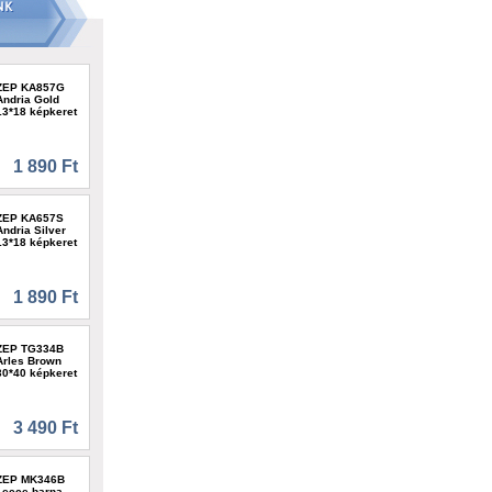
ZEP KA857G
Andria Gold
13*18 képkeret
1 890 Ft
ZEP KA657S
Andria Silver
13*18 képkeret
1 890 Ft
ZEP TG334B
Arles Brown
30*40 képkeret
3 490 Ft
ZEP MK346B
Lecce barna