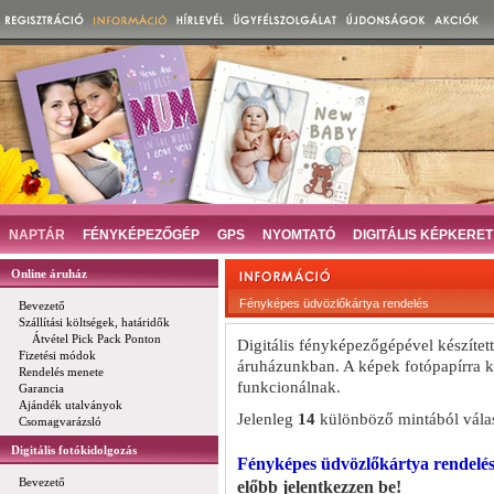
NAPTÁR
FÉNYKÉPEZŐGÉP
GPS
NYOMTATÓ
DIGITÁLIS KÉPKERET
Online áruház
Fényképes üdvözlőkártya rendelés
Bevezető
Szállítási költségek, határidők
Átvétel Pick Pack Ponton
Digitális fényképezőgépével készített
Fizetési módok
áruházunkban. A képek fotópapírra k
Rendelés menete
funkcionálnak.
Garancia
Ajándék utalványok
Jelenleg
14
különböző mintából válas
Csomagvarázsló
Digitális fotókidolgozás
Fényképes üdvözlőkártya rendelés
Bevezető
előbb jelentkezzen be!