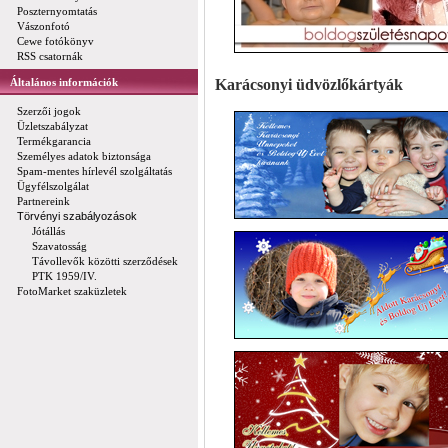
Poszternyomtatás
Vászonfotó
Cewe fotókönyv
RSS csatornák
Karácsonyi üdvözlőkártyák
Általános információk
Szerzői jogok
Üzletszabályzat
Termékgarancia
Személyes adatok biztonsága
Spam-mentes hírlevél szolgáltatás
Ügyfélszolgálat
Partnereink
Törvényi szabályozások
Jótállás
Szavatosság
Távollevők közötti szerződések
PTK 1959/IV.
FotoMarket szaküzletek