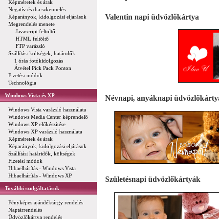
Képméretek és árak
Negatív és dia szkennelés
Valentin napi üdvözlőkártya
Képarányok, kidolgozási eljárások
Megrendelés menete
Javascript feltöltő
HTML feltöltő
FTP varázsló
Szállítási költségek, határidők
1 órás fotókidolgozás
Átvétel Pick Pack Ponton
Fizetési módok
Technológia
Windows Vista és XP
Névnapi, anyáknapi üdvözlőkárty
Windows Vista varázsló használata
Windows Media Center képrendelő
Windows XP előkészítése
Windows XP varázsló használata
Képméretek és árak
Képarányok, kidolgozási eljárások
Szállítási határidők, költségek
Fizetési módok
Hibaelhárítás - Windows Vista
Hibaelhárítás - Windows XP
Születésnapi üdvözlőkártyák
További szolgáltatások
Fényképes ajándéktárgy rendelés
Naptárrendelés
Üdvözlőkártya rendelés