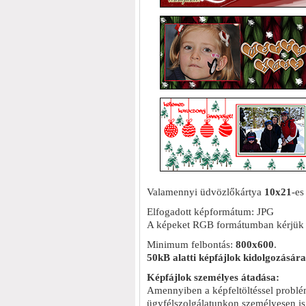
Valamennyi üdvözlőkártya
10x21
-es
Elfogadott képformátum: JPG
A képeket RGB formátumban kérjük f
Minimum felbontás:
800x600
.
50kB alatti képfájlok kidolgozására
Képfájlok személyes átadása:
Amennyiben a képfeltöltéssel problé
ügyfélszolgálatunkon személyesen is