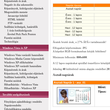
Képméretek és árak
Negatív és dia szkennelés
Naptár típusa
Képarányok, kidolgozási eljárások
Asztali naptár
Megrendelés menete
Éves - 1 lapos
Javascript feltöltő
Éves - 1 lapos
HTML feltöltő
Éves - 1 lapos
FTP varázsló
Szállítási költségek, határidők
Havi - 12 lapos
1 órás fotókidolgozás
Havi - 12 lapos
Átvétel Pick Pack Ponton
Havi - 12 lapos
Fizetési módok
Technológia
Áraink bruttó árak, a 27% ÁFÁ-t tartalmazzák!
Windows Vista és XP
Elfogadott képformátum: JPG
A képeket RGB formátumban kérjük feltölteni!
Windows Vista varázsló használata
Minimum felbontás:
800x600
.
Windows Media Center képrendelő
Windows XP előkészítése
A 12 lapos naptárakat spirállal összefűzve készítjü
Windows XP varázsló használata
Jelenleg
40
különböző minta alapján rendelhet
20
Képméretek és árak
Képarányok, kidolgozási eljárások
Asztali naptárak
Szállítási határidők, költségek
Fizetési módok
Asztali Naptár 1 - asz_01
Hibaelhárítás - Windows Vista
Méret:
Hibaelhárítás - Windows XP
Típus:
További szolgáltatások
Fényképes ajándéktárgy rendelés
Naptárrendelés
Üdvözlőkártya rendelés