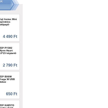
Fuji Instax Mini
Sprinkles
fotópapír
4 490 Ft
ZEP PY382
Wynn Heart
10*15 képtartó
2 790 Ft
ZEP BX6W
Praga W USB
doboz
650 Ft
ZEP KA857G
Andria Gold