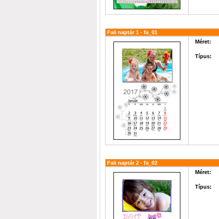
Fali naptár 1 - fa_01
Méret:
Típus:
Fali naptár 2 - fa_02
Méret:
Típus: