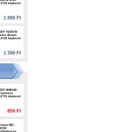
13*18 képkeret
1 890 Ft
ZEP TG357B
Arles Brown
13*18 képkeret
1 390 Ft
ZEP HH8246
Espresso
10*15 képkeret
850 Ft
Canon WC-
DC58
előtétlencse