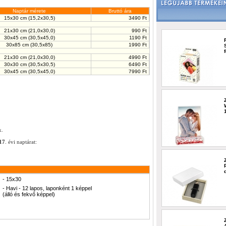
Naptár mérete
Bruttó ára
15x30 cm (15,2x30,5)
3490 Ft
21x30 cm (21,0x30,0)
990 Ft
30x45 cm (30,5x45,0)
1190 Ft
30x85 cm (30,5x85)
1990 Ft
21x30 cm (21,0x30,0)
4990 Ft
30x30 cm (30,5x30,5)
6490 Ft
30x45 cm (30,5x45,0)
7990 Ft
k.
17
. évi naptárat:
- 15x30
- Havi - 12 lapos, laponként 1 képpel
(álló és fekvő képpel)