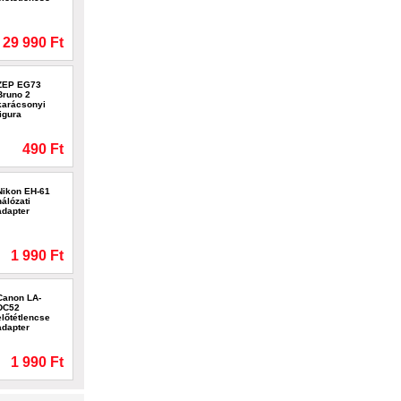
29 990 Ft
ZEP EG73
Bruno 2
karácsonyi
figura
490 Ft
Nikon EH-61
hálózati
adapter
1 990 Ft
Canon LA-
DC52
előtétlencse
adapter
1 990 Ft