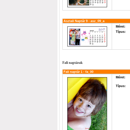
Asztali Naptár 9 - asz_09_a
Méret:
Típus:
Fali naptárak
Fali naptár 1 - fa_00
Méret:
Típus: