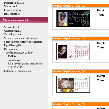
Poszternyomtatás
Asztali Naptár 2 - asz_02
Vászonfotó
Cewe fotókönyv
Méret:
RSS csatornák
Típus:
Általános információk
Szerzői jogok
Üzletszabályzat
Termékgarancia
Személyes adatok biztonsága
Asztali Naptár 3 - asz_03
Spam-mentes hírlevél szolgáltatás
Méret:
Ügyfélszolgálat
Típus:
Partnereink
Törvényi szabályozások
Jótállás
Szavatosság
Távollevők közötti szerződések
PTK 1959/IV.
FotoMarket szaküzletek
Asztali Naptár 4 - asz_04
Méret:
Típus:
Asztali Naptár 5 - asz_05
Méret: