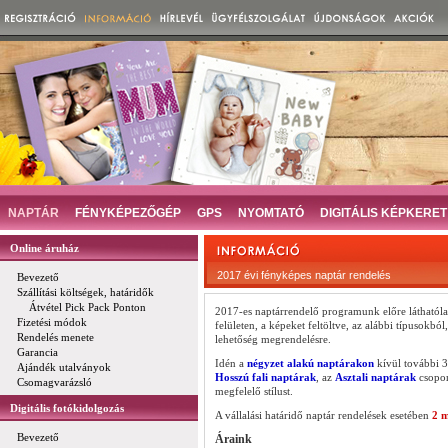
NAPTÁR
FÉNYKÉPEZŐGÉP
GPS
NYOMTATÓ
DIGITÁLIS KÉPKERET
Online áruház
2017 évi fényképes naptár rendelés
Bevezető
Szállítási költségek, határidők
Átvétel Pick Pack Ponton
2017-es naptárrendelő programunk előre láthatóla
Fizetési módok
felületen, a képeket feltöltve, az alábbi típusokb
Rendelés menete
lehetőség megrendelésre.
Garancia
Idén a
négyzet alakú naptárakon
kívül további 3 
Ajándék utalványok
Hosszú fali naptárak
, az
Asztali naptárak
csopor
Csomagvarázsló
megfelelő stílust.
Digitális fotókidolgozás
A vállalási határidő naptár rendelések esetében
2 
Bevezető
Áraink