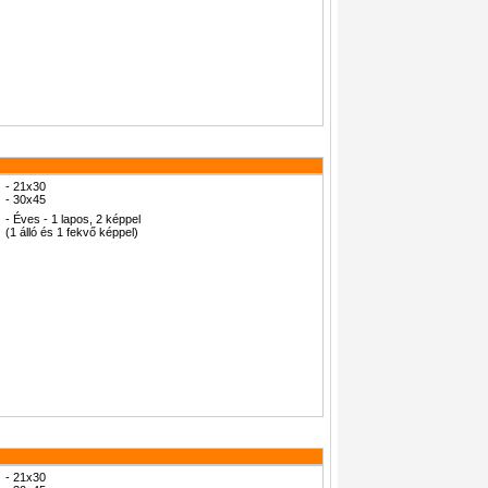
- 21x30
- 30x45
- Éves - 1 lapos, 2 képpel
(1 álló és 1 fekvő képpel)
- 21x30