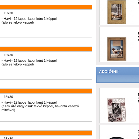
- 15x30
- Havi - 12 lapos, laponként 1 képpel
(álló és fekvő képpel)
- 15x30
- Havi - 12 lapos, laponként 1 képpel
(álló és fekvő képpel)
- 15x30
- Havi - 12 lapos, laponként 1 képpel
(csak álló vagy csak fekvő képpel, havonta változó
mintával)
- 15x30