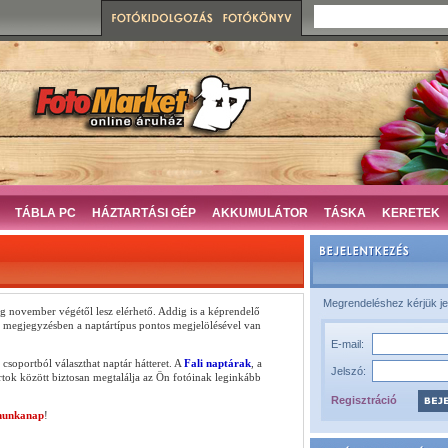
TÁBLA PC
HÁZTARTÁSI GÉP
AKKUMULÁTOR
TÁSKA
KERETEK
Megrendeléshez kérjük je
g november végétől lesz elérhető. Addig is a képrendelő
ól, megjegyzésben a naptártípus pontos megjelölésével van
E-mail:
csoportból választhat naptár hátteret. A
Fali naptárak
, a
Jelszó:
tok között biztosan megtalálja az Ön fotóinak leginkább
Regisztráció
munkanap
!